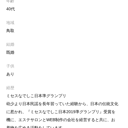
年齢
40代
地域
鳥取
結婚
既婚
子供
あり
経歴
ミセスなでしこ日本準グランプリ
幼少より日本民謡を長年習っていた経験から、日本の伝統文化
に惹かれ、『ミセスなでしこ日本2019準グランプリ』受賞を
機に、エステサロンとWEB制作の会社を経営すると共に、お
着物を広める活動をしています。