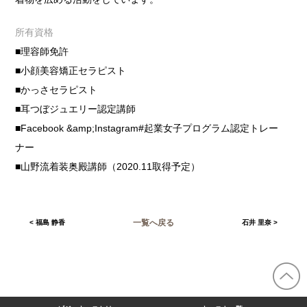
所有資格
■理容師免許
■小顔美容矯正セラピスト
■かっさセラピスト
■耳つぼジュエリー認定講師
■Facebook &amp;Instagram#起業女子プログラム認定トレー
ナー
■山野流着装奥殿講師（2020.11取得予定）
一覧へ戻る
<
福島 静香
石井 里奈
>